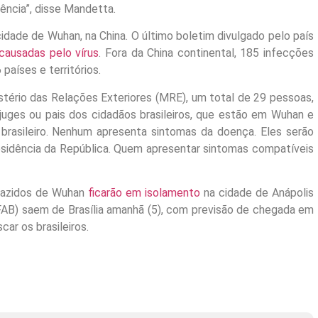
ência”, disse Mandetta.
idade de Wuhan, na China. O último boletim divulgado pelo país
causadas pelo vírus
. Fora da China continental, 185 infecções
aíses e territórios.
istério das Relações Exteriores (MRE), um total de 29 pessoas,
njuges ou pais dos cidadãos brasileiros, que estão em Wuhan e
 brasileiro. Nenhum apresenta sintomas da doença. Eles serão
esidência da República. Quem apresentar sintomas compatíveis
trazidos de Wuhan
ficarão em isolamento
na cidade de Anápolis
 (FAB) saem de Brasília amanhã (5), com previsão de chegada em
ar os brasileiros.