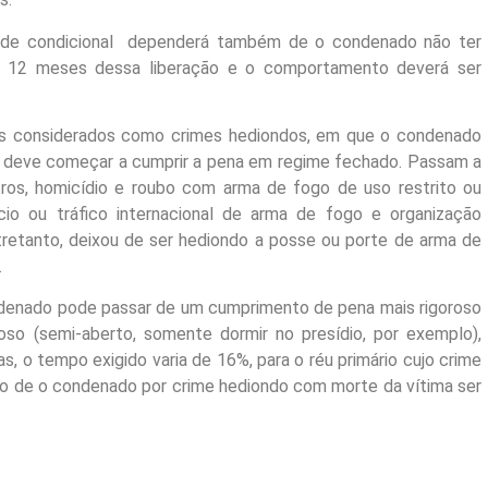
dade condicional dependerá também de o condenado não ter
mos 12 meses dessa liberação e o comportamento deverá ser
s considerados como crimes hediondos, em que o condenado
 e deve começar a cumprir a pena em regime fechado. Passam a
tros, homicídio e roubo com arma de fogo de uso restrito ou
cio ou tráfico internacional de arma de fogo e organização
ntretanto, deixou de ser hediondo a posse ou porte de arma de
.
ondenado pode passar de um cumprimento de pena mais rigoroso
roso (semi-aberto, somente dormir no presídio, por exemplo),
, o tempo exigido varia de 16%, para o réu primário cujo crime
aso de o condenado por crime hediondo com morte da vítima ser