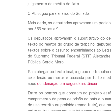
julgamento do mérito do fato.
O PL segue para análise do Senado.
Mais cedo, os deputados aprovaram um pedid
por 359 votos a 9.
Os deputados aprovaram o substitutivo do de
texto do relator do grupo de trabalho, deputa
textos sobre o assunto encaminhados ao Legisla
do Supremo Tribunal Federal (STF) Alexandre
Pública, Sergio Moro.
Para chegar ao texto final, o grupo de trabalho
se a lesão ou morte é causada por forte medo
após
condenação em segunda instância
.
Entre os pontos que constam no projeto es
cumprimento da pena de prisão no país e o au
de uso restrito ou proibido (como fuzis), que p
entre outros casos em que há aumento de pena