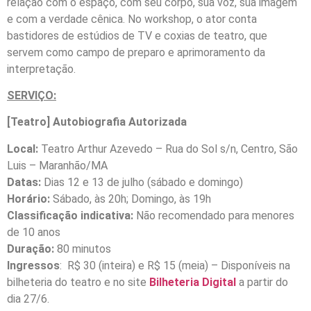
relação com o espaço, com seu corpo, sua voz, sua imagem
e com a verdade cênica. No workshop, o ator conta
bastidores de estúdios de TV e coxias de teatro, que
servem como campo de preparo e aprimoramento da
interpretação.
SERVIÇO:
[Teatro] Autobiografia Autorizada
Local:
Teatro Arthur Azevedo – Rua do Sol s/n, Centro, São
Luis – Maranhão/MA
Datas:
Dias 12 e 13 de julho (sábado e domingo)
Horário:
Sábado, às 20h; Domingo, às 19h
Classificação indicativa:
Não recomendado para menores
de 10 anos
Duração:
80 minutos
Ingressos
: R$ 30 (inteira) e R$ 15 (meia) – Disponíveis na
bilheteria do teatro e no site
Bilheteria Digital
a partir do
dia 27/6.