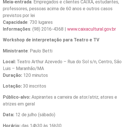
Meia-entrada
: Empregados e clientes CAIXA, estudantes,
professores, pessoas acima de 60 anos e outros casos
previstos por lei
Capacidade
: 730 lugares
Informações
: (98) 2016-4368 |
www.caixacultural.gov.br
Workshop de interpretação para Teatro e TV
Ministrante
: Paulo Betti
Local:
Teatro Arthur Azevedo – Rua do Sol s/n, Centro, São
Luis – Maranhão/MA
Duração:
120 minutos
Lotação:
30 inscritos
Público-alvo:
Aspirantes a carreira de ator/atriz; atores e
atrizes em geral
Data:
12 de julho (sábado)
Horário:
das
14h30 às 16h30