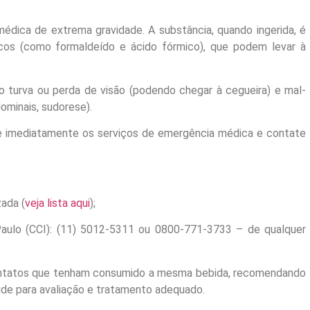
édica de extrema gravidade. A substância, quando ingerida, é
cos (como formaldeído e ácido fórmico), que podem levar à
ão turva ou perda de visão (podendo chegar à cegueira) e mal-
ominais, sudorese).
e imediatamente os serviços de emergência médica e contate
zada (
veja lista aqui
);
aulo (CCI): (11) 5012-5311 ou 0800-771-3733 – de qualquer
s contatos que tenham consumido a mesma bebida, recomendando
de para avaliação e tratamento adequado.