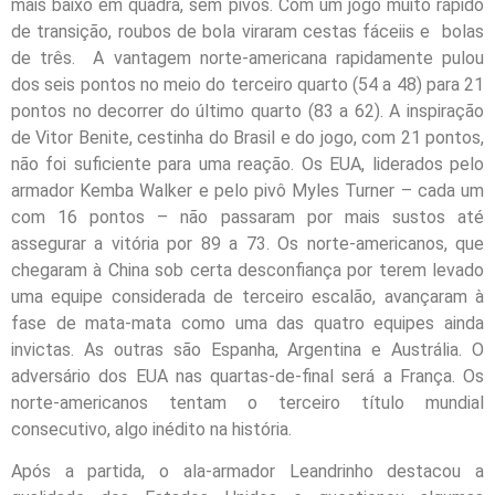
mais baixo em quadra, sem pivôs. Com um jogo muito rápido
de transição, roubos de bola viraram cestas fáceiis e bolas
de três. A vantagem norte-americana rapidamente pulou
dos seis pontos no meio do terceiro quarto (54 a 48) para 21
pontos no decorrer do último quarto (83 a 62). A inspiração
de Vitor Benite, cestinha do Brasil e do jogo, com 21 pontos,
não foi suficiente para uma reação. Os EUA, liderados pelo
armador Kemba Walker e pelo pivô Myles Turner – cada um
com 16 pontos – não passaram por mais sustos até
assegurar a vitória por 89 a 73. Os norte-americanos, que
chegaram à China sob certa desconfiança por terem levado
uma equipe considerada de terceiro escalão, avançaram à
fase de mata-mata como uma das quatro equipes ainda
invictas. As outras são Espanha, Argentina e Austrália. O
adversário dos EUA nas quartas-de-final será a França. Os
norte-americanos tentam o terceiro título mundial
consecutivo, algo inédito na história.
Após a partida, o ala-armador Leandrinho destacou a