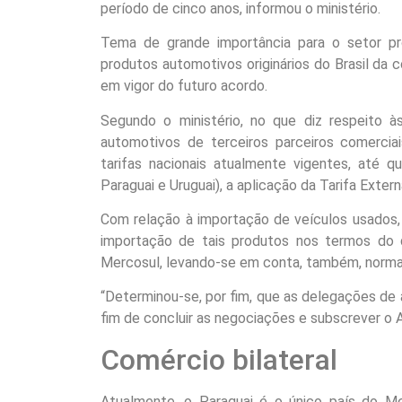
período de cinco anos, informou o ministério.
Tema de grande importância para o setor pro
produtos automotivos originários do Brasil da c
em vigor do futuro acordo.
Segundo o ministério, no que diz respeito à
automotivos de terceiros parceiros comerciai
tarifas nacionais atualmente vigentes, até q
Paraguai e Uruguai), a aplicação da Tarifa Exte
Com relação à importação de veículos usados, 
importação de tais produtos nos termos do 
Mercosul, levando-se em conta, também, normas
“Determinou-se, por fim, que as delegações de 
fim de concluir as negociações e subscrever o A
Comércio bilateral
Atualmente, o Paraguai é o único país do M