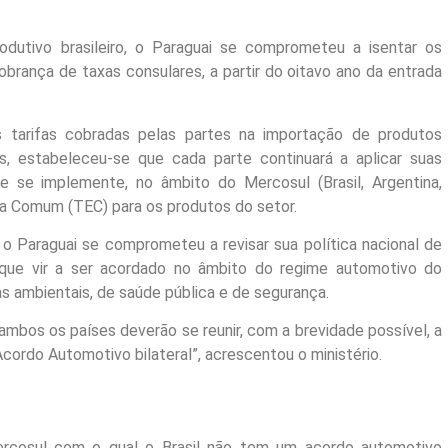
dutivo brasileiro, o Paraguai se comprometeu a isentar os
obrança de taxas consulares, a partir do oitavo ano da entrada
s tarifas cobradas pelas partes na importação de produtos
s, estabeleceu-se que cada parte continuará a aplicar suas
ue se implemente, no âmbito do Mercosul (Brasil, Argentina,
rna Comum (TEC) para os produtos do setor.
o Paraguai se comprometeu a revisar sua política nacional de
que vir a ser acordado no âmbito do regime automotivo do
 ambientais, de saúde pública e de segurança.
ambos os países deverão se reunir, com a brevidade possível, a
cordo Automotivo bilateral”, acrescentou o ministério.
ercosul com o qual o Brasil não tem um acordo automotivo