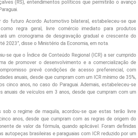
çalves (RS), entendimentos políticos que permitirão o avanço
araguai.
ar do futuro Acordo Automotivo bilateral, estabeleceu-se que
como regra geral, livre comércio imediato para produtos
cará um cronograma de desgravação gradual e crescente do
 até 2023”, disse o Ministério da Economia, em nota.
niu-se que o Índice de Conteúdo Regional (ICR) a ser cumprido
ma de promover o desenvolvimento e a comercialização de
 compromisso prevê condições de acesso preferencial, com
nidades anuais, desde que cumpram com um ICR mínimo de 35%,
os cinco anos, no caso do Paraguai. Ademais, estabeleceu-se
des anuais de veículos em 3 anos, desde que cumpram com um
 sob o regime de maquila, acordou-se que estas terão livre
 cinco anos, desde que cumpram com as regras de origem do
nte de valor da fórmula, quando aplicável. Foram definidas
as autopeças brasileiras e paraguaias com ICR reduzido por um