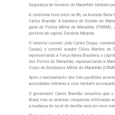
Segurança do Governo do Maranhão também part
A cerimônia teve início às 8h, na Avenida Beir
Carlos Brandão. A bandeira do Estado do Mara
geral da Polícia Militar do Maranhão (PMMA). J
prefeita da capital, Esmênia Miranda.
O tenente-coronel João Carlos Duque, comandan
Caxias); o coronel aviador Clóvis Martins de
representando a Força Aérea Brasileira; o capi
dos Portos do Maranhão, representando a Marin
Corpo de Bombeiros Militar do Maranhão (CBM
Após o hasteamento dos três pavilhões aconteceu
autoridades militares e civis também acompanh
O governador Carlos Brandão ressaltou que o 
Brasil, mas as diversas conquistas efetivadas a
a mudança do local do desfile será um novo mar