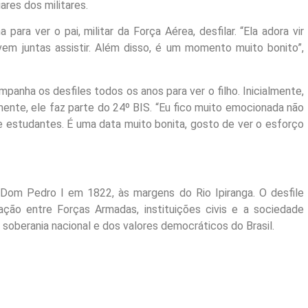
ares dos militares.
para ver o pai, militar da Força Aérea, desfilar. “Ela adora vir
 vem juntas assistir. Além disso, é um momento muito bonito”,
anha os desfiles todos os anos para ver o filho. Inicialmente,
mente, ele faz parte do 24º BIS. “Eu fico muito emocionada não
 e estudantes. É uma data muito bonita, gosto de ver o esforço
 Dom Pedro I em 1822, às margens do Rio Ipiranga. O desfile
gração entre Forças Armadas, instituições civis e a sociedade
berania nacional e dos valores democráticos do Brasil.