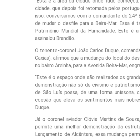
“Esta é a área da cidade onde tudo começou. 
cidade, que depois foi retomada pelos portugue
isso, conversamos com o comandante do 24º Ba
de mudar o desfile para a Beira-Mar. Essa é 
Patrimônio Mundial da Humanidade. Este é u
assinalou Brandão.
O tenente-coronel João Carlos Duque, comandan
Caxias), afirmou que a mudança do local do desf
no bairro Areinha, para a Avenida Beira-Mar, en
“Este é o espaço onde são realizados os gran
demonstração não só de civismo e patriotism
de São Luís possa, de uma forma uníssona, 
coesão que eleva os sentimentos mais nobres 
Duque.
Já o coronel aviador Clóvis Martins de Souza
permite uma melhor demonstração da estrutu
Lançamento de Alcântara, essa mudança perm