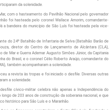
iciparam da solenidade.
a-Mar, com o hasteamento do Pavilhão Nacional pelo governador
nhão foi hasteada pelo coronel Wallace Amorim, comandante-
á a bandeira do município de São Luís foi hasteada pela vice-
te do 24º Batalhão de Infantaria de Selva (Batalhão Barão de
 Souza, diretor do Centro de Lançamento de Alcântara (CLA),
tão de Mar e Guerra Ademar Augusto Simões Júnior, da Capitania
ha do Brasil; e o coronel Célio Roberto Araújo, comandante do
MA), também acompanharam a solenidade.
 a revista às tropas e foi iniciado o desfile. Diversas outras
aram a solenidade.
desfile cívico-militar celebra não apenas a Independência do
o longo de 203 anos de construção da soberania nacional, e que
co histórico para São Luís e o Maranhão.