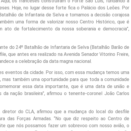
Aqui, os franceses construíram o Forte São Luís, fundando a
ses. Hoje, no lugar desse forte fica o Palácio dos Leões. Por
talhão de Infantaria de Selva e tomamos a decisão corajosa
também uma forma de valorizar nosso Centro Histórico, que é
m ato de fortalecimento da nossa soberania e democracia”,
te do 24º Batalhão de Infantaria de Selva (Batalhão Barão de
ile, que antes era realizado na Avenida Senador Vitorino Freire,
grandece a celebração da data magna nacional.
des eventos da cidade. Por isso, com essa mudança temos uma
o, mas também uma oportunidade para que toda a comunidade
comemorar essa data importante, que é uma data de união e
da nação brasileira”, afirmou o tenente-coronel João Carlos
, diretor do CLA, afirmou que a mudança do local do desfile
ra das Forças Armadas. “No que diz respeito ao Centro de
ite que nós possamos fazer um sobrevoo com nosso avião, o