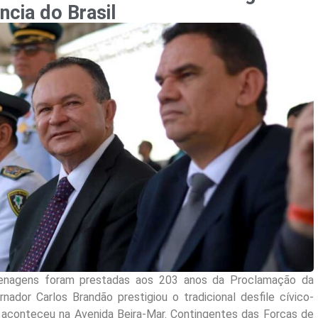
cia do Brasil
enagens foram prestadas aos 203 anos da Proclamação da
nador Carlos Brandão prestigiou o tradicional desfile cívico-
a aconteceu na Avenida Beira-Mar. Contingentes das Forças de