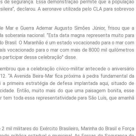
os de segurança. Essa demonstração permite que a população
ileira”, declarou. A aeronave utilizada pelo CLA para sobrevoo
e Mar e Guerra Ademar Augusto Simões Júnior, frisou que a
da soberania nacional. “Esta data magna representa muito para
a do Brasil. O Maranhão é um estado vocacionado para o mar com
 país vocacionado para o mar com mais de 8000 mil quilômetros
 participar dessa celebração” disse.
lembrou que a celebração cívico-militar antecede o aniversário
2. “A Avenida Beira-Mar fica próxima à pedra fundamental da
i a primeira estratégia de defesa implantada aqui, situado de
a cidade. Então, muito mais do que uma paisagem bonita, esse
ar tem toda essa representatividade para São Luís, que amanhã
 mil militares do Exército Brasileiro, Marinha do Brasil e Força
 rede pública estadual e municipal. As Forças de Segurança do