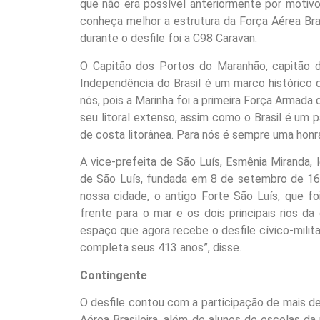
que não era possível anteriormente por motiv
conheça melhor a estrutura da Força Aérea Bras
durante o desfile foi a C98 Caravan.
O Capitão dos Portos do Maranhão, capitão d
Independência do Brasil é um marco histórico 
nós, pois a Marinha foi a primeira Força Armad
seu litoral extenso, assim como o Brasil é um
de costa litorânea. Para nós é sempre uma honra
A vice-prefeita de São Luís, Esmênia Miranda, 
de São Luís, fundada em 8 de setembro de 161
nossa cidade, o antigo Forte São Luís, que fo
frente para o mar e os dois principais rios d
espaço que agora recebe o desfile cívico-milit
completa seus 413 anos”, disse.
Contingente
O desfile contou com a participação de mais de 2
Aérea Brasileira, além de alunos de escolas da