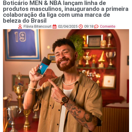
Boticário MEN & NBA lançam linha de
produtos masculinos, inaugurando a primeira
colaboração da liga com uma marca de
beleza do Brasil
Flávia Bitencourt
02/04/2025
09:18
Comente