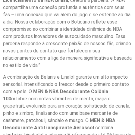
Licenciamento da NBA Brasil
, celebra a parceria. “A NBA
compartilha uma conexão profunda e autêntica com seus
fãs – uma conexão que vai além do jogo e se estende ao dia
a dia. Nossa colaboração com o Boticário reflete esse
compromisso ao combinar a identidade dinâmica da NBA
com produtos inovadores de autocuidado masculino. Essa
parceria responde à crescente paixão de nossos fãs, criando
novos pontos de contato que fortalecem seu
relacionamento com a liga de maneira significativa e baseada
no estilo de vida.”
A combinação de Belanis e Linalol garante um alto impacto
sensorial, intensificando o frescor desde o primeiro contato
com a pele. O
MEN & NBA Desodorante Colônia
100ml
abre com notas vibrantes de menta, maçã e
grapefruit, evoluindo para um coração sofisticado de canela,
pinho e zimbro, finalizando com uma base marcante de
cashmere, patchouli, sândalo e musgo. O
MEN & NBA
Desodorante Antitranspirante Aerossol
combina
alantoína, bisabolol e vitamina E, oferecendo até 96 horas de