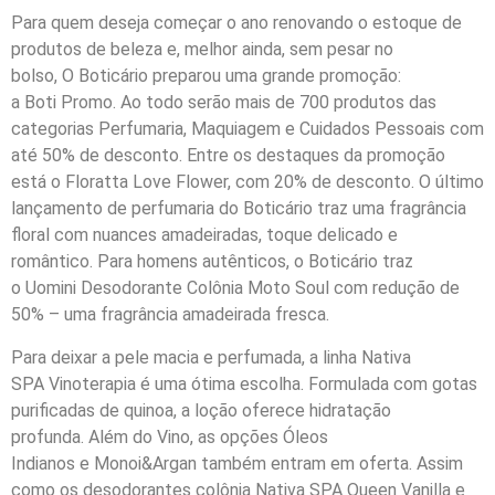
P
a
ra quem deseja começar o ano
renovando
o estoque de
produtos de beleza e, melhor ainda, sem pesar no
bolso,
O
Boticário preparou uma grande promoção
:
a
Boti
Promo
. Ao todo serão mais de 700 produtos
da
s
categorias Perfumaria, Maquiagem e Cuidados
Pessoais
com
até 50% de desconto.
Entre os destaques da promoção
está o
Floratta
Love
Flower
,
com 20% de desconto. O
último
lançamento de perfumaria
do Boticário
traz uma
fragrância
floral com nuances amadeiradas
,
toque delicado e
romântico.
Para homens autênticos
,
o
Boticário
traz
o
Uomini
Desodorante Colônia Moto Soul
com redução de
50% – uma
fragrância amadeirada fresca.
Para deixar a pele macia e perfumada
,
a
linha
Nativa
SPA
Vinoterapia
é uma ótima escolha. Formulada com gotas
purificadas de
quinoa
, a loção oferece
hidratação
profunda.
Além d
o
Vino
, as opções
Óleos
Indianos
e
Monoi&Argan
também entram
em oferta
.
Assim
como os desodorantes colônia Nativa SPA Queen
Vanilla
e