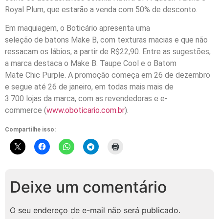
Royal
Plum
, que estarão a venda com 50% de desconto.
Em maquiagem, o Boticário
apresenta
uma
seleção
de
batons
Make B
,
com texturas macias e que não
ressacam os lábios
,
a partir de R$22,90
.
Entre as sugestões,
a marca
destaca
o
Make B.
Taupe
Cool
e o
Batom
Mate
Chic
Purple
.
A promoção começa em 26 de dezembro
e segue até
26 de janeiro
,
em todas mais
mais
de
3.700
lojas
da marca, com as
revendedoras e e-
commer
ce
(
www.oboticario.
com.br
).
Compartilhe isso:
Deixe um comentário
O seu endereço de e-mail não será publicado.