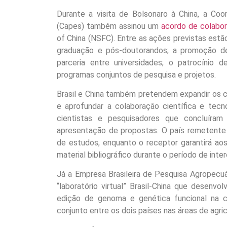
Durante a visita de Bolsonaro à China, a Co
(Capes) também assinou um
acordo de colabor
of China (NSFC). Entre as ações previstas estã
graduação e pós-doutorandos; a promoção d
parceria entre universidades; o patrocínio d
programas conjuntos de pesquisa e projetos.
Brasil e China também pretendem expandir os c
e aprofundar a colaboração científica e tecn
cientistas e pesquisadores que concluír
apresentação de propostas. O país remetente c
de estudos, enquanto o receptor garantirá ao
material bibliográfico durante o período de inte
Já a Empresa Brasileira de Pesquisa Agropecu
“laboratório virtual” Brasil‐China que desenv
edição de genoma e genética funcional na cul
conjunto entre os dois países nas áreas de agric