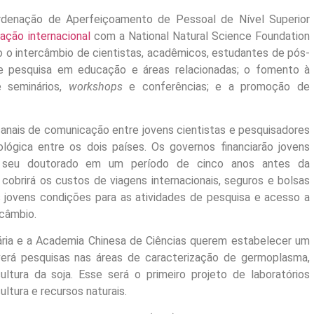
ordenação de Aperfeiçoamento de Pessoal de Nível Superior
ação internacional
com a National Natural Science Foundation
o o intercâmbio de cientistas, acadêmicos, estudantes de pós-
e pesquisa em educação e áreas relacionadas; o fomento à
e seminários,
workshops
e conferências; e a promoção de
anais de comunicação entre jovens cientistas e pesquisadores
ológica entre os dois países. Os governos financiarão jovens
am seu doutorado em um período de cinco anos antes da
obrirá os custos de viagens internacionais, seguros e bolsas
s jovens condições para as atividades de pesquisa e acesso a
rcâmbio.
ária e a Academia Chinesa de Ciências querem estabelecer um
olverá pesquisas nas áreas de caracterização de germoplasma,
tura da soja. Esse será o primeiro projeto de laboratórios
ultura e recursos naturais.