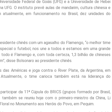
niversidade Federal de Goiás (UFG) e a Universidade de Hebei
a UFG. O instituto prevê aulas de mandarim, cultura chinesa e
am atualmente, em funcionamento no Brasil, dez unidades do
presidente chinês com um agasalho do Flamengo, “o melhor time
special o futebol, nos une a todos e estamos em uma grande
l todo é Flamengo e, com toda certeza, 1,3 bilhão de chineses
”, disse Bolsonaro ao presidente chinês.
s das Américas e joga contra o River Plate, da Argentina, em
. Atualmente, o time carioca também está na liderança do
 participar da 11ª Cúpula do BRICS (grupos formado por Brasil,
ro também se reuniu hoje com o primeiro-ministro da China, Li
o Floral no Monumento aos Heróis do Povo, em Pequim.