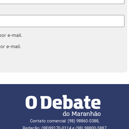
or e-mail.
or e-mail.
Contato comercial: (98) 98860-0388,
Redação: (98)99170-0114 e (98) 98800-5887