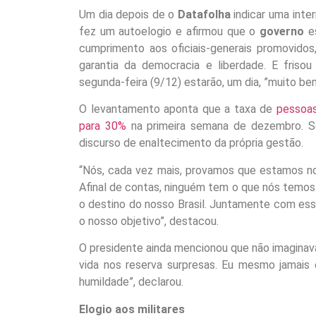
Um dia depois de o
Datafolha
indicar uma inte
fez um autoelogio e afirmou que o
governo
es
cumprimento aos oficiais-generais promovidos,
garantia da democracia e liberdade. E frisou
segunda-feira (9/12) estarão, um dia, ”muito be
O levantamento aponta que a taxa de
pessoas
para 30%
na primeira semana de dezembro. S
discurso de enaltecimento da própria gestão.
“Nós, cada vez mais, provamos que estamos no 
Afinal de contas, ninguém tem o que nós temos
o destino do nosso Brasil. Juntamente com es
o nosso objetivo”, destacou.
O presidente ainda mencionou que não imaginava
vida nos reserva surpresas. Eu mesmo jamais
humildade”, declarou.
Elogio aos militares