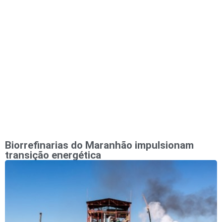
Artigos em Pauta
Publicações Legais
Biorrefinarias do Maranhão impulsionam
transição energética