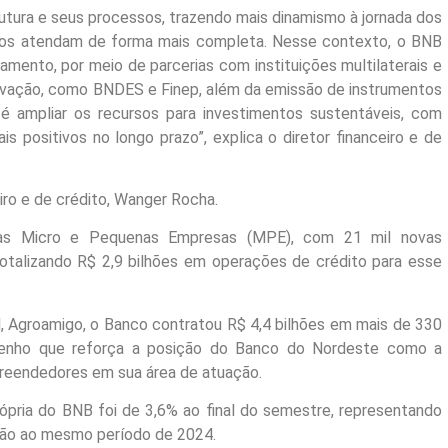
utura e seus processos, trazendo mais dinamismo à jornada dos
e os atendam de forma mais completa. Nesse contexto, o BNB
amento, por meio de parcerias com instituições multilaterais e
novação, como BNDES e Finep, além da emissão de instrumentos
 é ampliar os recursos para investimentos sustentáveis, com
s positivos no longo prazo”, explica o diretor financeiro e de
eiro e de crédito, Wanger Rocha.
as Micro e Pequenas Empresas (MPE), com 21 mil novas
otalizando R$ 2,9 bilhões em operações de crédito para esse
l, Agroamigo, o Banco contratou R$ 4,4 bilhões em mais de 330
enho que reforça a posição do Banco do Nordeste como a
preendedores em sua área de atuação.
rópria do BNB foi de 3,6% ao final do semestre, representando
ção ao mesmo período de 2024.