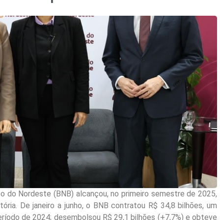
co do Nordeste (BNB) alcançou, no primeiro semestre de 2025,
ria. De janeiro a junho, o BNB contratou R$ 34,8 bilhões, um
íodo de 2024; desembolsou R$ 29,1 bilhões (+7,7%) e obteve