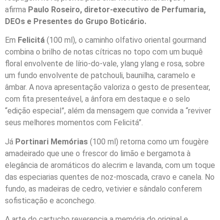
afirma
Paulo Roseiro, diretor-executivo de Perfumaria,
DEOs e Presentes do Grupo Boticário.
Em
Felicitá
(100 ml), o caminho olfativo oriental gourmand
combina o brilho de notas cítricas no topo com um buquê
floral envolvente de lírio-do-vale, ylang ylang e rosa, sobre
um fundo envolvente de patchouli, baunilha, caramelo e
âmbar. A nova apresentação valoriza o gesto de presentear,
com fita presenteável, a ânfora em destaque e o selo
“edição especial”, além da mensagem que convida a “reviver
seus melhores momentos com Felicitá”.
Já
Portinari Memórias
(100 ml) retorna como um fougère
amadeirado que une o frescor do limão e bergamota à
elegância de aromáticos do alecrim e lavanda, com um toque
das especiarias quentes de noz-moscada, cravo e canela. No
fundo, as madeiras de cedro, vetivier e sândalo conferem
sofisticação e aconchego.
A arte do cartucho reverencia a memória do original e