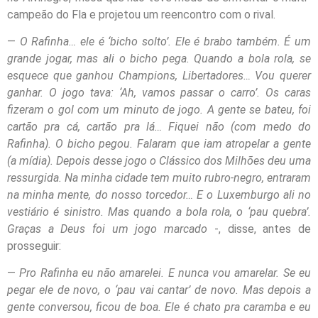
campeão do Fla e projetou um reencontro com o rival.
—
O Rafinha… ele é ‘bicho solto’. Ele é brabo também. É um
grande jogar, mas ali o bicho pega. Quando a bola rola, se
esquece que ganhou Champions, Libertadores… Vou querer
ganhar. O jogo tava: ‘Ah, vamos passar o carro’. Os caras
fizeram o gol com um minuto de jogo. A gente se bateu, foi
cartão pra cá, cartão pra lá… Fiquei não (com medo do
Rafinha). O bicho pegou. Falaram que iam atropelar a gente
(a mídia). Depois desse jogo o Clássico dos Milhões deu uma
ressurgida. Na minha cidade tem muito rubro-negro, entraram
na minha mente, do nosso torcedor… E o Luxemburgo ali no
vestiário é sinistro. Mas quando a bola rola, o ‘pau quebra’.
Graças a Deus foi um jogo marcado
-, disse, antes de
prosseguir:
—
Pro Rafinha eu não amarelei. E nunca vou amarelar. Se eu
pegar ele de novo, o ‘pau vai cantar’ de novo. Mas depois a
gente conversou, ficou de boa. Ele é chato pra caramba e eu