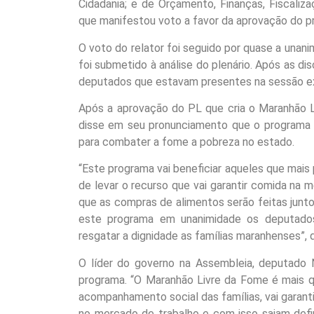
Cidadania; e de Orçamento, Finanças, Fiscaliza
que manifestou voto a favor da aprovação do p
O voto do relator foi seguido por quase a una
foi submetido à análise do plenário. Após as d
deputados que estavam presentes na sessão ext
Após a aprovação do PL que cria o Maranhão L
disse em seu pronunciamento que o programa
para combater a fome a pobreza no estado.
“Este programa vai beneficiar aqueles que mais 
de levar o recurso que vai garantir comida na m
que as compras de alimentos serão feitas jun
este programa em unanimidade os deputado
resgatar a dignidade as famílias maranhenses”, 
O líder do governo na Assembleia, deputado N
programa. “O Maranhão Livre da Fome é mais q
acompanhamento social das famílias, vai garant
no mercado de trabalho e com isso saiam def