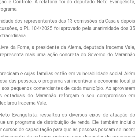
ção e Controle. A relatoria foi do deputado Neto Evangelista,
rograma.
nimidade dos representantes das 13 comissões da Casa e depois
iscussões, o PL 104/2025 foi aprovado pela unanimidade dos 35
raordinária.
ivre da Fome, a presidente da Alema, deputada Iracema Vale,
 representa mais uma ação concreta do Governo do Maranhão
precisam e cujas famílias estão em vulnerabilidade social. Além
esa das pessoas, o programa vai incentivar a economia local já
to aos pequenos comerciantes de cada município. Ao aprovarem
s estaduais do Maranhão reforçam o seu compromisso em
declarou Iracema Vale.
eto Evangelista, ressaltou os diversos eixos de atuação do
ue um programa de distribuição de renda. Ele também inclui o
ir cursos de capacitação para que as pessoas possam se inserir
initivamente da extrema pobreza sem depender de programas