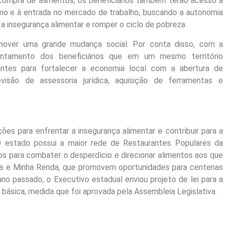
ompra de alimentos, os beneficiários também terão acesso a
o e à entrada no mercado de trabalho, buscando a autonomia
 a insegurança alimentar e romper o ciclo de pobreza.
mover uma grande mudança social. Por conta disso, com a
antamento dos beneficiários que em um mesmo território
ntes para fortalecer a economia local com a abertura de
isão de assessoria jurídica, aquisição de ferramentas e
es para enfrentar a insegurança alimentar e contribuir para a
O estado possui a maior rede de Restaurantes Populares da
s para combater o desperdício e direcionar alimentos aos que
a e Minha Renda, que promovem oportunidades para centenas
no passado, o Executivo estadual enviou projeto de lei para a
 básica, medida que foi aprovada pela Assembleia Legislativa.