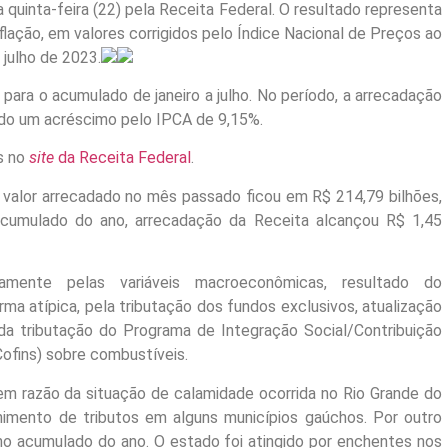
quinta-feira (22) pela Receita Federal. O resultado representa
flação, em valores corrigidos pelo Índice Nacional de Preços ao
julho de 2023.
ra o acumulado de janeiro a julho. No período, a arrecadação
ando um acréscimo pelo IPCA de 9,15%.
s no
site
da Receita Federal
.
o valor arrecadado no mês passado ficou em R$ 214,79 bilhões,
acumulado do ano, arrecadação da Receita alcançou R$ 1,45
vamente pelas variáveis macroeconômicas, resultado do
ma atípica, pela tributação dos fundos exclusivos, atualização
 da tributação do Programa de Integração Social/Contribuição
ofins) sobre combustíveis.
m razão da situação de calamidade ocorrida no Rio Grande do
lhimento de tributos em alguns municípios gaúchos. Por outro
 no acumulado do ano. O estado foi atingido por enchentes nos