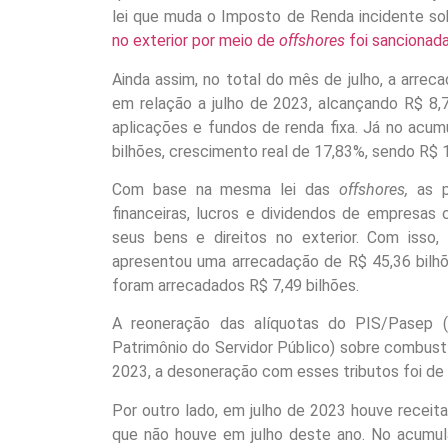
lei que muda o Imposto de Renda incidente s
no exterior por meio de
offshores
foi sancionad
Ainda assim, no total do mês de julho, a arr
em relação a julho de 2023, alcançando R$ 8,7
aplicações e fundos de renda fixa. Já no acu
bilhões, crescimento real de 17,83%, sendo R$ 
Com base na mesma lei das
offshores,
as p
financeiras, lucros e dividendos de empresas 
seus bens e direitos no exterior. Com iss
apresentou uma arrecadação de R$ 45,36 bilhõ
foram arrecadados R$ 7,49 bilhões.
A reoneração das alíquotas do PIS/Pasep 
Patrimônio do Servidor Público) sobre combustív
2023, a desoneração com esses tributos foi de 
Por outro lado, em julho de 2023 houve receit
que não houve em julho deste ano. No acumu