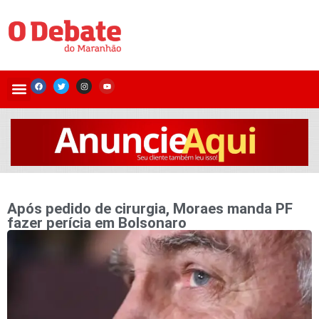
Após pedido de cirurgia, Moraes manda PF
fazer perícia em Bolsonaro