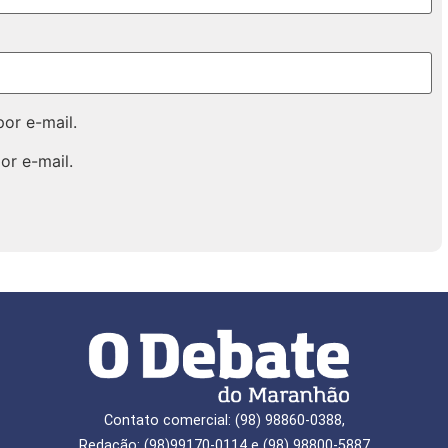
or e-mail.
or e-mail.
Contato comercial: (98) 98860-0388,
Redação: (98)99170-0114 e (98) 98800-5887