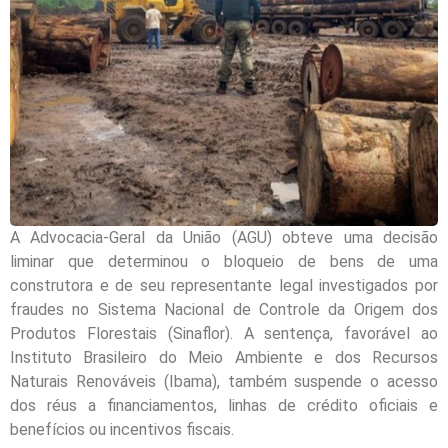
A Advocacia-Geral da União (AGU) obteve uma decisão
liminar que determinou o bloqueio de bens de uma
construtora e de seu representante legal investigados por
fraudes no Sistema Nacional de Controle da Origem dos
Produtos Florestais (Sinaflor). A sentença, favorável ao
Instituto Brasileiro do Meio Ambiente e dos Recursos
Naturais Renováveis (Ibama), também suspende o acesso
dos réus a financiamentos, linhas de crédito oficiais e
benefícios ou incentivos fiscais.