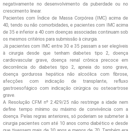
negativamente no desenvolvimento da puberdade ou no
crescimento linear.
Pacientes com Índice de Massa Corpórea (IMC) acima de
40, tendo ou não comorbidades, e pacientes com IMC acima
de 35 e inferior a 40 com doenças associadas continuam sob
os mesmos critérios para submissão à cirurgia.
Já pacientes com IMC entre 30 e 35 passam a ser elegíveis
à cirurgia desde que tenham diabetes tipo 2, doença
cardiovascular grave, doença renal crônica precoce em
decorrência do diabetes tipo 2, apneia do sono grave,
doença gordurosa hepática não alcoólica com fibrose,
afecções com indicação de transplante, refluxo
gastroesofágico com indicação cirúrgica ou osteoartrose
grave.
A Resolução CFM nº 2.429/25 não restringe a idade nem
define tempo mínimo ou máximo de convivência com a
doença. Pelas regras anteriores, só poderiam se submeter à
cirurgia pacientes com até 10 anos como diabético e desde
que tivessem mais de 30 anos e menos de 70. Também era