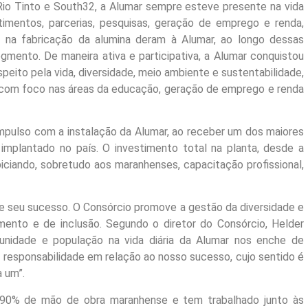
io Tinto e South32, a Alumar sempre esteve presente na vida
stimentos, parcerias, pesquisas, geração de emprego e renda,
is na fabricação da alumina deram à Alumar, ao longo dessas
gmento. De maneira ativa e participativa, a Alumar conquistou
peito pela vida, diversidade, meio ambiente e sustentabilidade,
 com foco nas áreas da educação, geração de emprego e renda
mpulso com a instalação da Alumar, ao receber um dos maiores
o implantado no país. O investimento total na planta, desde a
piciando, sobretudo aos maranhenses, capacitação profissional,
e seu sucesso. O Consórcio promove a gestão da diversidade e
mento e de inclusão. Segundo o diretor do Consórcio, Helder
munidade e população na vida diária da Alumar nos enche de
responsabilidade em relação ao nosso sucesso, cujo sentido é
a um”.
 90% de mão de obra maranhense e tem trabalhado junto às