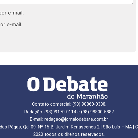
or e-mail.
or e-mail.
Contato comercial: (98) 98860-0388,
Redação: (98)99170-0114 e (98) 98800-5887
E-mail: redaçao@jornalodebate.com.br
das Pêgas, Qd. 09, Nº 15-B, Jardim Renascença 2 | São Luís – MA | C
2020 todos os direitos reservados.