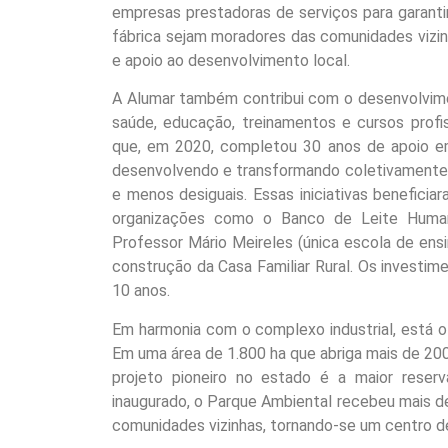
empresas prestadoras de serviços para garant
fábrica sejam moradores das comunidades vizi
e apoio ao desenvolvimento local.
A Alumar também contribui com o desenvolvimen
saúde, educação, treinamentos e cursos profis
que, em 2020, completou 30 anos de apoio em
desenvolvendo e transformando coletivamente a
e menos desiguais. Essas iniciativas benefici
organizações como o Banco de Leite Humano
Professor Mário Meireles (única escola de ensi
construção da Casa Familiar Rural. Os investim
10 anos.
Em harmonia com o complexo industrial, está o
Em uma área de 1.800 ha que abriga mais de 200
projeto pioneiro no estado é a maior reserv
inaugurado, o Parque Ambiental recebeu mais de 
comunidades vizinhas, tornando-se um centro d