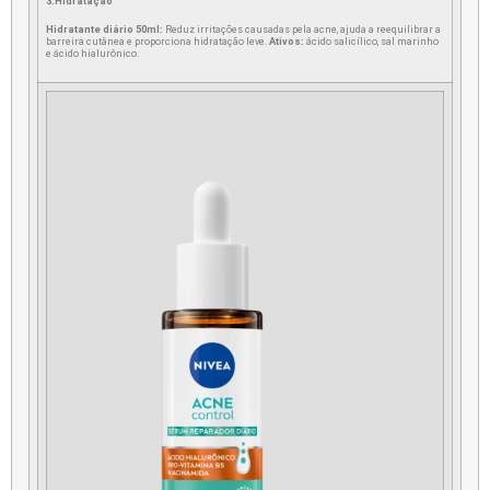
3.Hidratação
Hidratante diário 50ml:
Reduz irritações causadas pela acne, ajuda a reequilibrar a
barreira cutânea e proporciona hidratação leve.
Ativos:
ácido salicílico, sal marinho
e ácido hialurônico.