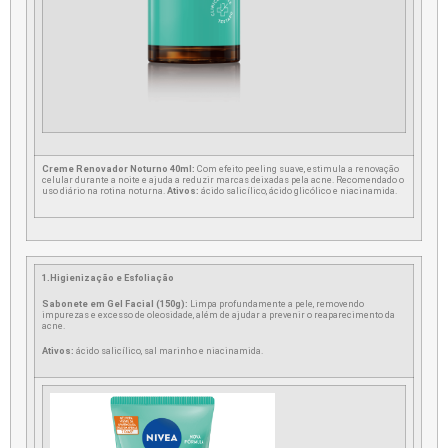
Creme Renovador Noturno 40ml:
Com efeito peeling suave, estimula a renovação
celular durante a noite e ajuda a reduzir marcas deixadas pela acne. Recomendado o
uso diário na rotina noturna.
Ativos:
ácido salicílico, ácido glicólico e niacinamida.
1.Higienização e Esfoliação
Sabonete em Gel Facial (150g):
Limpa profundamente a pele, removendo
impurezas e excesso de oleosidade, além de ajudar a prevenir o reaparecimento da
acne.
Ativos:
ácido salicílico, sal marinho e niacinamida.