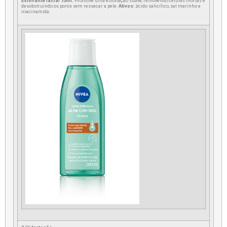
Esfoliante facial 75ml:
Promove uma esfoliação suave, removendo células mortas e
desobstruindo os poros sem ressecar a pele.
Ativos:
ácido salicílico, sal marinho e
niacinamida.