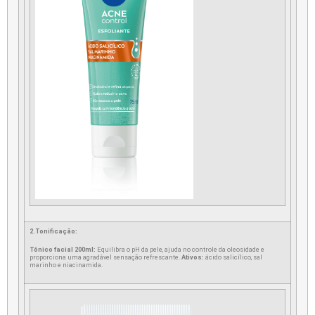
2.Tonificação:
Tônico facial 200ml:
Equilibra o pH da pele, ajuda no controle da oleosidade e
proporciona uma agradável sensação refrescante.
Ativos:
ácido salicílico, sal
marinho e niacinamida.