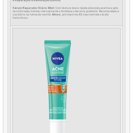
4.Reparação e Renovação [novos]
Sérum Reparador Diário 30ml:
Com textura leve e rápida absorção, acalma a pele
sensibilizada, hidrata intensamente e fortalece a barreira protetora. Recomendado o
uso diário na rotina da manhã.
Ativos:
pró vitamina B5, niacinamida e ácido
hialurônico.