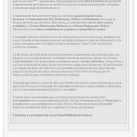
pele no mundo*** – apresenta a nova geração da linha
Acne Control
, desenvolvida
especialmente para peles com tendência à acne, atuando na prevenção, redução e
controle do reaparecimento da acne.
A nova fase de Acne Control chega ao mercado
apresentando nova
fórmula
no
Sabonete em Gel, Esfoliante, Tônico e Hidratante
, itens que já
faziam parte de seu portfólio. Além disso, a linha também ganha
dois novos
produtos:
o
Creme Renovador Noturno e o Sérum Reparador Diário
,
oferecendo uma
rotina completa para ajudar a reequilibrar a pele
.
A novidade reforça o compromisso da marca com consumidores que se dedicam a
uma rotina de autocuidado e buscam soluções eficazes e seguras, oferecendo uma
rotina completa com resultados visíveis em apenas 7 dias*, com uso diário e
conforme indicado.
As fórmulas da linha Acne Control combinam ingredientes reconhecidos por sua
eficácia no controle da acne e no fortalecimento da barreira cutânea. Entre eles,
o
sal marinho
, com propriedades antibacterianas; o
ácido salicílico
(reequilibra o
ciclo de esfoliação da pele), Ácido Hialurônico (poderoso hidratante), Ácido Glicolico
(renovação da pele), Sal Marinho (propriedades antibacterianas), Niacinamida
(regula a produção de sebo e previne marcas) e Pro Vitamina B5 (ajuda na
regeneração da pele e fortalece a barreira cutânea).
Indicada para todos os tipos de pele com tendência à acne e desenvolvida para uso a
partir dos 12 anos, a linha pode ser utilizada conforme as necessidades individuais,
mas o uso combinado potencializa os resultados.
A rotina ideal recomendada para a linha é composta de dois momentos:
pela
manhã
com o uso do Sabonete em Gel, Tônico, Hidratante e Sérum Reparador, e
a
noite
com o uso do Sabonete em Gel, Tônico, Hidratante e Creme Renovador
Noturno. O esfoliante deve ser usado de 2 a 3 vezes na semana.
Conheça os produtos da nova linha NIVEA Acne Control: