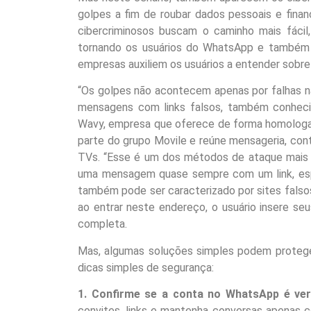
golpes a fim de roubar dados pessoais e finan
cibercriminosos buscam o caminho mais fácil
tornando os usuários do WhatsApp e também 
empresas auxiliem os usuários a entender sobre
“Os golpes não acontecem apenas por falhas n
mensagens com links falsos, também conhecido
Wavy, empresa que oferece de forma homologad
parte do grupo Movile e reúne mensageria, co
TVs. “Esse é um dos métodos de ataque mais a
uma mensagem quase sempre com um link, esper
também pode ser caracterizado por sites falso
ao entrar neste endereço, o usuário insere s
completa.
Mas, algumas soluções simples podem proteger
dicas simples de segurança:
1. Confirme se a c
onta no WhatsApp é veri
convites, links e mantenha conversas apenas co