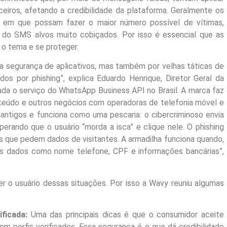
ceiros, afetando a credibilidade da plataforma. Geralmente os
, em que possam fazer o maior número possível de vítimas,
do SMS alvos muito cobiçados. Por isso é essencial que as
 o tema e se proteger.
a segurança de aplicativos, mas também por velhas táticas de
s por phishing”, explica Eduardo Henrique, Diretor Geral da
a o serviço do WhatsApp Business API no Brasil. A marca faz
nteúdo e outros negócios com operadoras de telefonia móvel e
ntigos e funciona como uma pescaria: o cibercriminoso envia
ando que o usuário “morda a isca” e clique nele. O phishing
s que pedem dados de visitantes. A armadilha funciona quando,
eus dados como nome telefone, CPF e informações bancárias”,
 o usuário dessas situações. Por isso a Wavy reuniu algumas
ficada:
Uma das principais dicas é que o consumidor aceite
m perfis verificados. Essa segurança é o que dá credibilidade