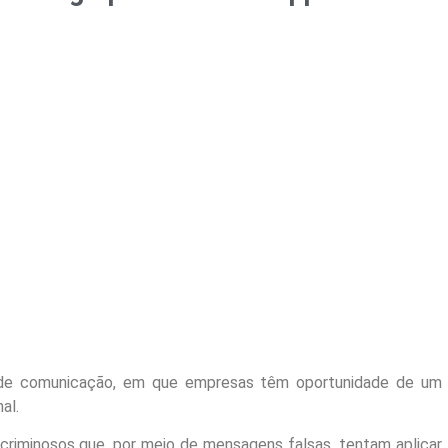
de comunicação, em que empresas têm oportunidade de um
al.
riminosos que, por meio de mensagens falsas, tentam aplicar