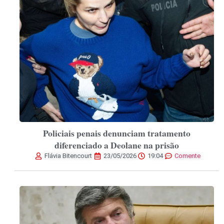
Policiais penais denunciam tratamento
diferenciado a Deolane na prisão
Flávia Bitencourt
23/05/2026
19:04
Comente