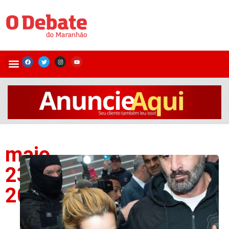
maio
23,
2026