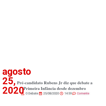
Artigos em Pauta
Publicações Legais
agosto
25,
Pré-candidato Rubens Jr diz que debate a
2020
Primeira Infância desde dezembro
O Debate
25/08/2020
14:59
Comente