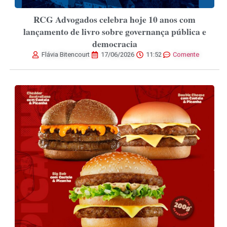
RCG Advogados celebra hoje 10 anos com
lançamento de livro sobre governança pública e
democracia
Flávia Bitencourt
17/06/2026
11:52
Comente