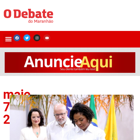
maio
7,
2026