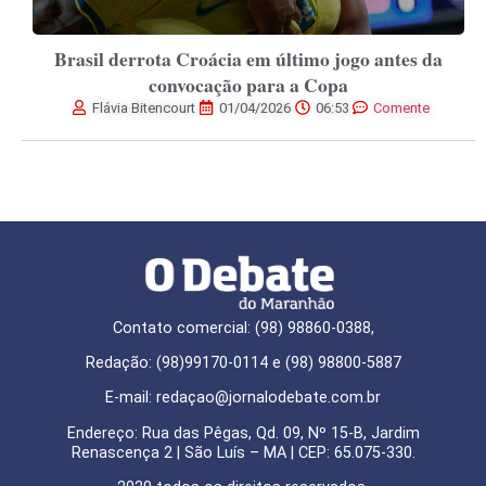
Brasil derrota Croácia em último jogo antes da
convocação para a Copa
Flávia Bitencourt
01/04/2026
06:53
Comente
Contato comercial: (98) 98860-0388,
Redação: (98)99170-0114 e (98) 98800-5887
E-mail: redaçao@jornalodebate.com.br
Endereço: Rua das Pêgas, Qd. 09, Nº 15-B, Jardim
Renascença 2 | São Luís – MA | CEP: 65.075-330.