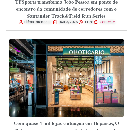
TFSports transforma João Pessoa em ponto de
encontro da comunidade de corredores com o
Santander Track&Field Run Series
Flávia Bitencourt
04/03/2026
11:28
Comente
Com quase 4 mil lojas e atuação em 16 países, O
Boticário é o maior varejo de beleza do mundo