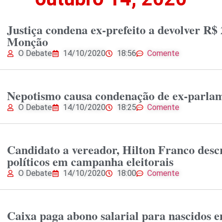
Justiça condena ex-prefeito a devolver R$
Monção
O Debate
14/10/2020
18:56
Comente
Nepotismo causa condenação de ex-parlam
O Debate
14/10/2020
18:25
Comente
Candidato a vereador, Hilton Franco desc
políticos em campanha eleitorais
O Debate
14/10/2020
18:00
Comente
Caixa paga abono salarial para nascidos 