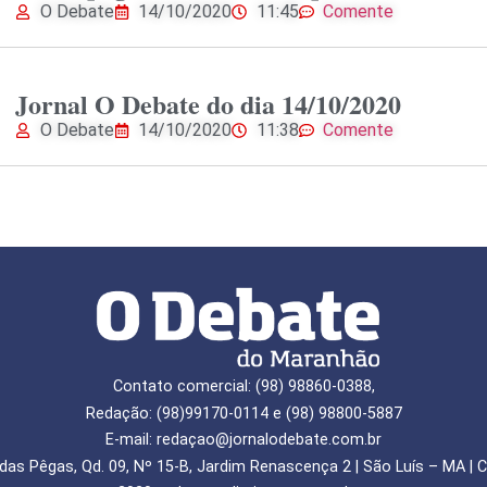
O Debate
14/10/2020
11:45
Comente
Jornal O Debate do dia 14/10/2020
O Debate
14/10/2020
11:38
Comente
Contato comercial: (98) 98860-0388,
Redação: (98)99170-0114 e (98) 98800-5887
E-mail: redaçao@jornalodebate.com.br
das Pêgas, Qd. 09, Nº 15-B, Jardim Renascença 2 | São Luís – MA | C