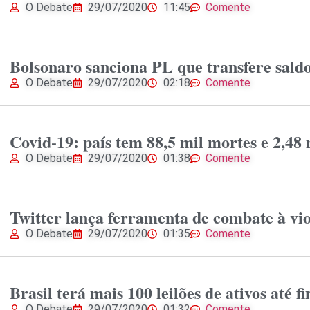
O Debate
29/07/2020
11:45
Comente
Bolsonaro sanciona PL que transfere saldos
O Debate
29/07/2020
02:18
Comente
Covid-19: país tem 88,5 mil mortes e 2,48
O Debate
29/07/2020
01:38
Comente
Twitter lança ferramenta de combate à vi
O Debate
29/07/2020
01:35
Comente
Brasil terá mais 100 leilões de ativos até f
O Debate
29/07/2020
01:32
Comente