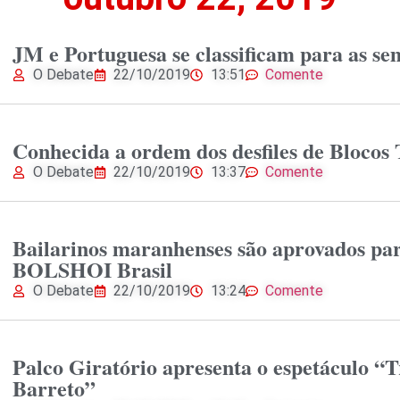
JM e Portuguesa se classificam para as se
O Debate
22/10/2019
13:51
Comente
Conhecida a ordem dos desfiles de Blocos 
O Debate
22/10/2019
13:37
Comente
Bailarinos maranhenses são aprovados par
BOLSHOI Brasil
O Debate
22/10/2019
13:24
Comente
Palco Giratório apresenta o espetáculo “
Barreto”