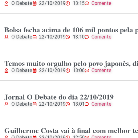
O Debate
22/10/2019
13:15
Comente
Bolsa fecha acima de 106 mil pontos pela 
O Debate
22/10/2019
13:10
Comente
Temos muito orgulho pelo povo japonês, d
O Debate
22/10/2019
13:06
Comente
Jornal O Debate do dia 22/10/2019
O Debate
22/10/2019
13:01
Comente
Guilherme Costa vai à final com melhor te
O Debate
22/10/2019
12:50
Comente